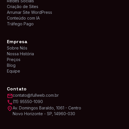
Redes Sociais
Criação de Sites
Arrumar Site WordPress
Conteúdo com IA
Tráfego Pago
Empresa
Sobre Nós
Nossa História
Preços
Blog
Equipe
Contato
mail
contato@fullweb.com.br
call
(11) 95550-1090
location_on
Av. Domingos Baraldo, 1061 - Centro
Novo Horizonte - SP, 14960-030