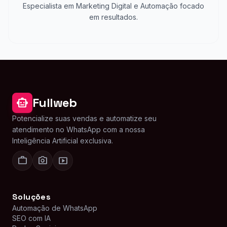
Especialista em Marketing Digital e Automação focado
em resultados.
Fullweb
smart_toy
Potencialize suas vendas e automatize seu
atendimento no WhatsApp com a nossa
Inteligência Artificial exclusiva.
work
photo_camera
smart_display
Soluções
Automação de WhatsApp
SEO com IA