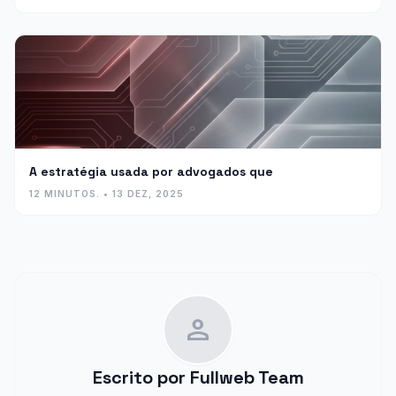
A estratégia usada por advogados que
12 MINUTOS. • 13 DEZ, 2025
person
Escrito por
Fullweb Team