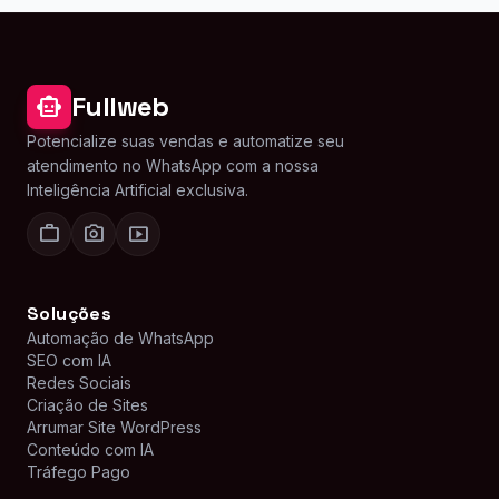
Fullweb
smart_toy
Potencialize suas vendas e automatize seu
atendimento no WhatsApp com a nossa
Inteligência Artificial exclusiva.
work
photo_camera
smart_display
Soluções
Automação de WhatsApp
SEO com IA
Redes Sociais
Criação de Sites
Arrumar Site WordPress
Conteúdo com IA
Tráfego Pago