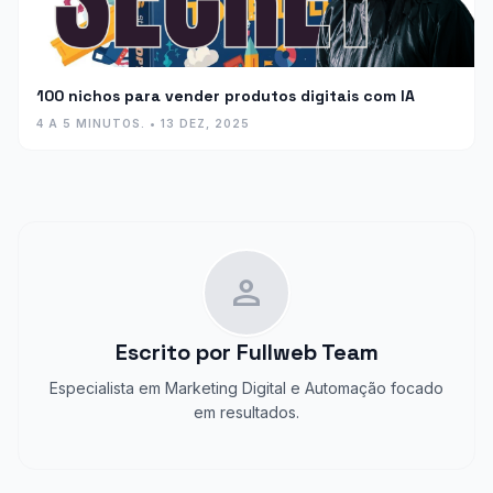
100 nichos para vender produtos digitais com IA
4 A 5 MINUTOS. • 13 DEZ, 2025
person
Escrito por
Fullweb Team
Especialista em Marketing Digital e Automação focado
em resultados.