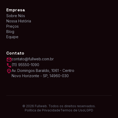
Empresa
Sobre Nós
Nossa História
Preços
Blog
Equipe
Contato
mail
contato@fullweb.com.br
call
(11) 95550-1090
location_on
Av. Domingos Baraldo, 1061 - Centro
Novo Horizonte - SP, 14960-030
© 2026 Fullweb. Todos os direitos reservados.
Política de Privacidade
Termos de Uso
LGPD