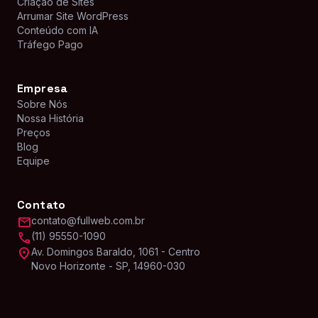
Criação de Sites
Arrumar Site WordPress
Conteúdo com IA
Tráfego Pago
Empresa
Sobre Nós
Nossa História
Preços
Blog
Equipe
Contato
mail
contato@fullweb.com.br
call
(11) 95550-1090
location_on
Av. Domingos Baraldo, 1061 - Centro
Novo Horizonte - SP, 14960-030