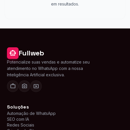
em resultados.
Fullweb
smart_toy
Potencialize suas vendas e automatize seu
atendimento no WhatsApp com a nossa
Inteligência Artificial exclusiva.
work
photo_camera
smart_display
Soluções
Automação de WhatsApp
SEO com IA
Redes Sociais