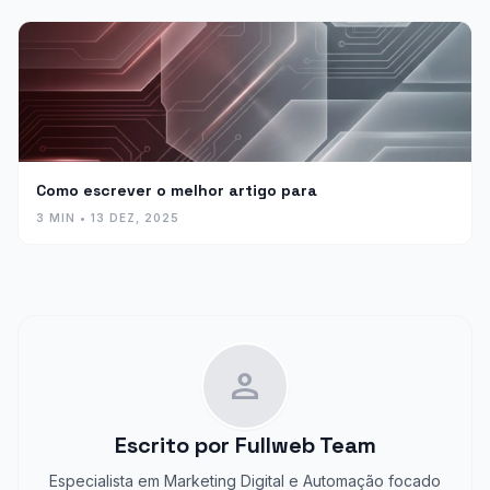
Como escrever o melhor artigo para
3 MIN • 13 DEZ, 2025
person
Escrito por
Fullweb Team
Especialista em Marketing Digital e Automação focado