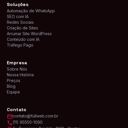
Soluções
Automação de WhatsApp
SEO com IA
Redes Sociais
Criação de Sites
Arrumar Site WordPress
Conteúdo com IA
Tráfego Pago
Empresa
Sobre Nós
Nossa História
Preços
Blog
Equipe
Contato
mail
contato@fullweb.com.br
call
(11) 95550-1090