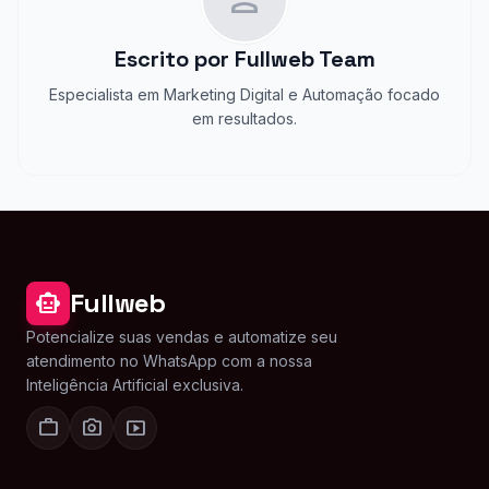
person
Escrito por
Fullweb Team
Especialista em Marketing Digital e Automação focado
em resultados.
Fullweb
smart_toy
Potencialize suas vendas e automatize seu
atendimento no WhatsApp com a nossa
Inteligência Artificial exclusiva.
work
photo_camera
smart_display