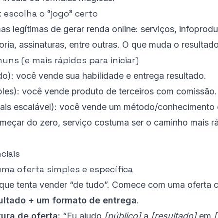
 escolha o “jogo” certo
as legítimas de gerar renda online: serviços, infoprodut
ria, assinaturas, entre outras. O que muda o resultad
ns (e mais rápidos para iniciar)
do): você vende sua habilidade e entrega resultado.
les): você vende produto de terceiros com comissão.
ais escalável): você vende um método/conhecimento 
meçar do zero, serviço costuma ser o caminho mais rá
ciais
uma oferta simples e específica
rque tenta vender “de tudo”. Comece com uma oferta c
ultado + um formato de entrega
.
ura de oferta:
“Eu ajudo
[público]
a
[resultado]
em
[