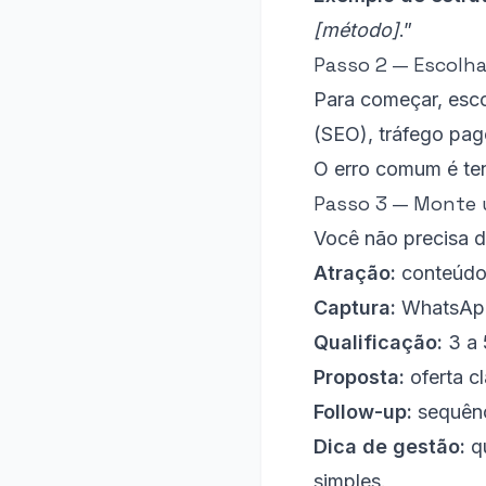
[método]
.”
Passo 2 — Escolha 
Para começar, esc
(SEO), tráfego pa
O erro comum é te
Passo 3 — Monte 
Você não precisa d
Atração:
conteúdo
Captura:
WhatsApp,
Qualificação:
3 a 
Proposta:
oferta c
Follow-up:
sequênc
Dica de gestão:
qu
simples.