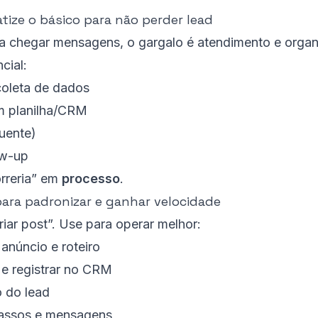
ize o básico para não perder lead
chegar mensagens, o gargalo é atendimento e organ
cial:
 coleta de dados
m planilha/CRM
uente)
ow-up
orreria” em
processo
.
para padronizar e ganhar velocidade
riar post”. Use para operar melhor:
anúncio e roteiro
e registrar no CRM
o do lead
passos e mensagens