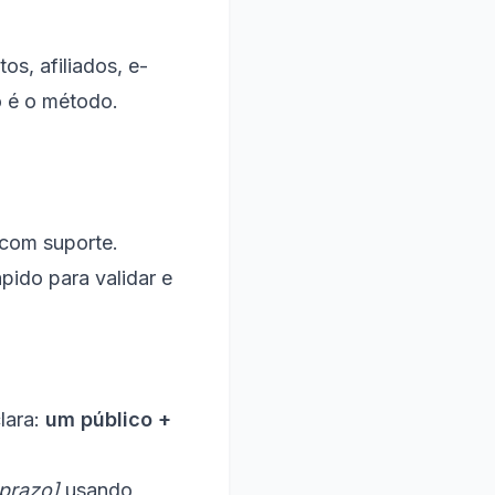
os, afiliados, e-
o é o método.
com suporte.
pido para validar e
lara:
um público +
prazo]
usando