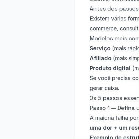
Antes dos passos:
Existem várias form
commerce, consulto
Modelos mais comu
Serviço
(mais rápi
Afiliado
(mais simp
Produto digital
(m
Se você precisa co
gerar caixa.
Os 5 passos essen
Passo 1 — Defina 
A maioria falha po
uma dor + um res
Exemplo de estrut