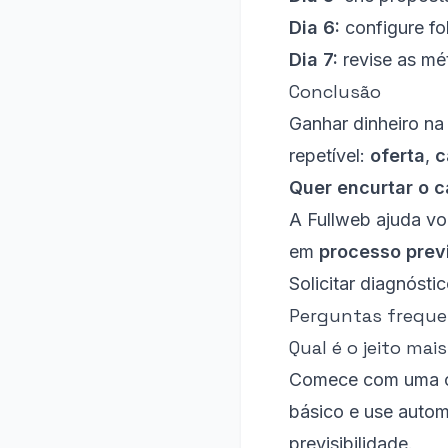
Dia 6:
configure fo
Dia 7:
revise as mét
Conclusão
Ganhar dinheiro na
repetível:
oferta
,
c
Quer encurtar o 
A Fullweb ajuda vo
em
processo previ
Solicitar diagnósti
Perguntas frequ
Qual é o jeito ma
Comece com uma ofe
básico e use autom
previsibilidade.