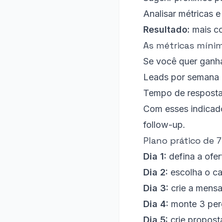
Analisar métricas 
Resultado:
mais co
As métricas mínim
Se você quer ganha
Leads por semana
Tempo de respost
Com esses indicado
follow-up.
Plano prático de 7
Dia 1:
defina a ofer
Dia 2:
escolha o ca
Dia 3:
crie a mens
Dia 4:
monte 3 perg
Dia 5:
crie proposta