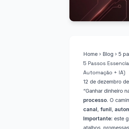
Home
›
Blog
›
5 pa
5 Passos Essencia
Automação + IA)
12 de dezembro d
“Ganhar dinheiro na
processo
. O cami
canal
,
funil
,
auto
Importante:
este g
atalhos, promessas