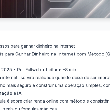
ssos para ganhar dinheiro na internet
is para Ganhar Dinheiro na Internet com Método (
e 2025
• Por
Fullweb
•
Leitura: ~8 min
 internet” só vira realidade quando deixa de ser improv
nho mais seguro é construir uma operação simples, c
mação
e
IA
.
uia é sobre criar renda online com método e consistê
 irreais ou fórmulas mágicas.