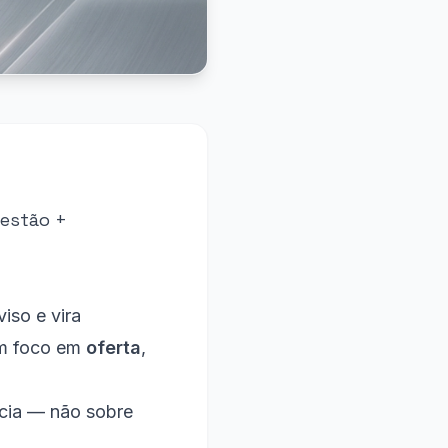
Gestão +
iso e vira
om foco em
oferta
,
ncia — não sobre