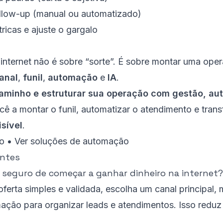
llow-up (manual ou automatizado)
ricas e ajuste o gargalo
 internet não é sobre “sorte”. É sobre montar uma ope
anal
,
funil
,
automação
e
IA
.
caminho e estruturar sua operação com gestão, au
cê a montar o funil, automatizar o atendimento e tran
sível
.
co
•
Ver soluções de automação
entes
is seguro de começar a ganhar dinheiro na internet?
rta simples e validada, escolha um canal principal, 
ação para organizar leads e atendimentos. Isso reduz