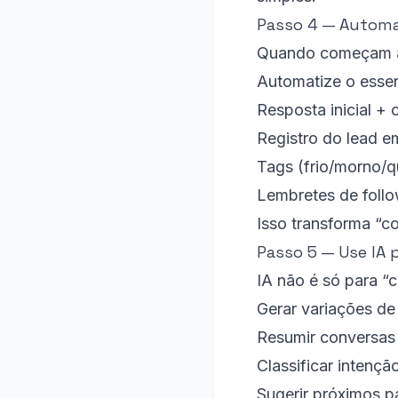
Passo 4 — Automat
Quando começam a 
Automatize o essen
Resposta inicial +
Registro do lead e
Tags (frio/morno/q
Lembretes de foll
Isso transforma “c
Passo 5 — Use IA 
IA não é só para “c
Gerar variações de 
Resumir conversas 
Classificar intençã
Sugerir próximos 