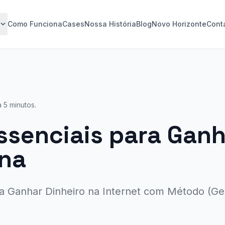
pand_more
Como Funciona
Cases
Nossa História
Blog
Novo Horizonte
Cont
a 5 minutos.
ssenciais para Gan
 na
ra Ganhar Dinheiro na Internet com Método (G